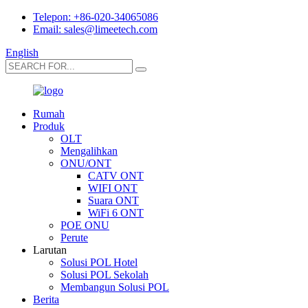
Telepon: +86-020-34065086
Email: sales@limeetech.com
English
Rumah
Produk
OLT
Mengalihkan
ONU/ONT
CATV ONT
WIFI ONT
Suara ONT
WiFi 6 ONT
POE ONU
Perute
Larutan
Solusi POL Hotel
Solusi POL Sekolah
Membangun Solusi POL
Berita