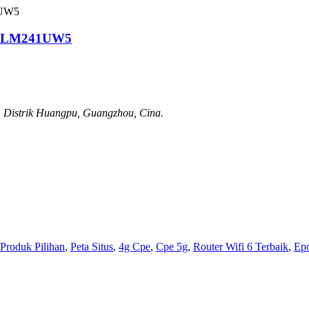
T LM241UW5
 Distrik Huangpu, Guangzhou, Cina.
Produk Pilihan
,
Peta Situs
,
4g Cpe
,
Cpe 5g
,
Router Wifi 6 Terbaik
,
Epo