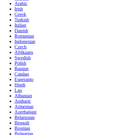
Arabic
Irish
Greek
Turkish
Italian
Danish
Romanian
Indonesian
Czech
Afrikaans
Swedish
Polish
Basque
Catalan
Esperanto
Hindi
Lao
Albanian
Amharic
Armenian
Azerbaijani
Belarusian
Bengali
Bosnian
Bulgarian