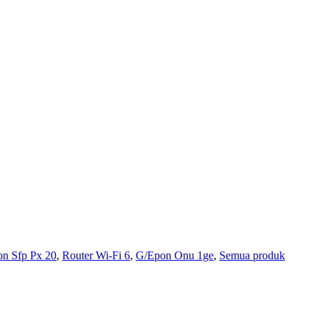
n Sfp Px 20
,
Router Wi-Fi 6
,
G/Epon Onu 1ge
,
Semua produk