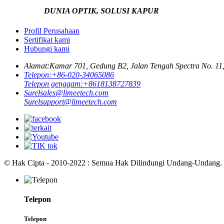
DUNIA OPTIK, SOLUSI KAPUR
Profil Perusahaan
Sertifikat kami
Hubungi kami
Alamat:
Kamar 701, Gedung B2, Jalan Tengah Spectra No. 11,
Telepon:
+86-020-34065086
Telepon genggam:
+8618138727839
Surel
sales@limeetech.com
Surel
support@limeetech.com
© Hak Cipta - 2010-2022 : Semua Hak Dilindungi Undang-Undang.
Telepon
Telepon