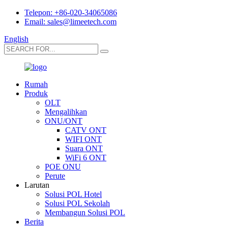
Telepon: +86-020-34065086
Email: sales@limeetech.com
English
Rumah
Produk
OLT
Mengalihkan
ONU/ONT
CATV ONT
WIFI ONT
Suara ONT
WiFi 6 ONT
POE ONU
Perute
Larutan
Solusi POL Hotel
Solusi POL Sekolah
Membangun Solusi POL
Berita