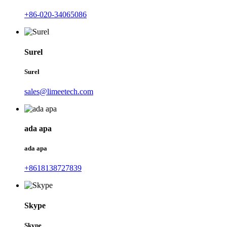
+86-020-34065086
Surel
Surel
sales@limeetech.com
ada apa
ada apa
+8618138727839
Skype
Skype