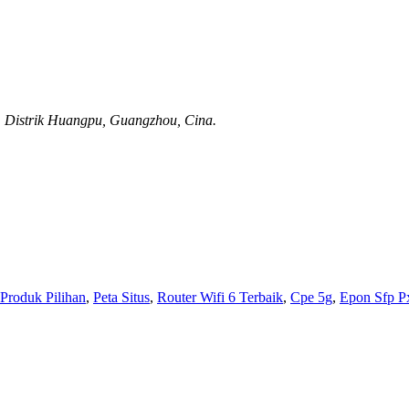
 Distrik Huangpu, Guangzhou, Cina.
Produk Pilihan
,
Peta Situs
,
Router Wifi 6 Terbaik
,
Cpe 5g
,
Epon Sfp P